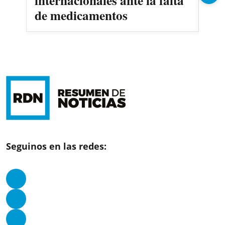
internacionales ante la falta
no
de medicamentos
Seguinos en las redes: