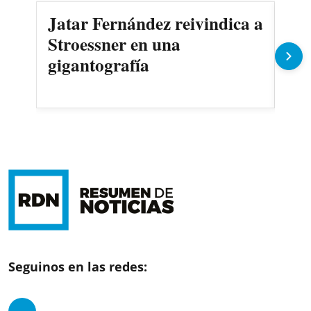
Jatar Fernández reivindica a
AS
Stroessner en una
sec
gigantografía
Seguinos en las redes: