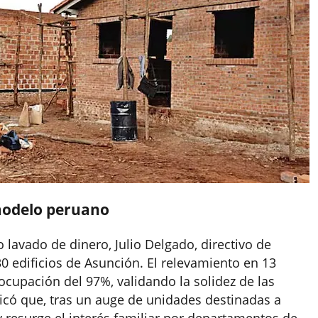
 modelo peruano
o lavado de dinero, Julio Delgado, directivo de
30 edificios de Asunción. El relevamiento en 13
 ocupación del 97%, validando la solidez de las
licó que, tras un auge de unidades destinadas a
 resurge el interés familiar por departamentos de