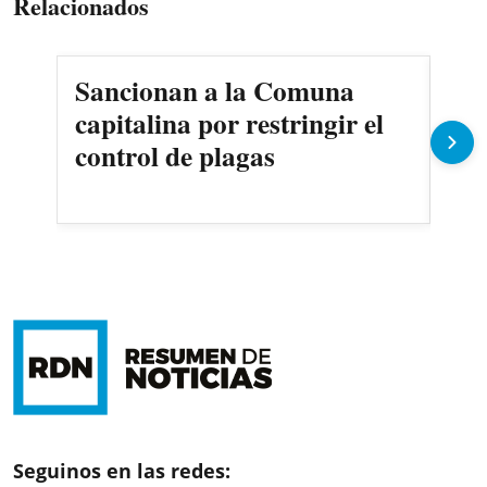
Relacionados
Sancionan a la Comuna
Gob
capitalina por restringir el
imp
control de plagas
Pe
Seguinos en las redes: