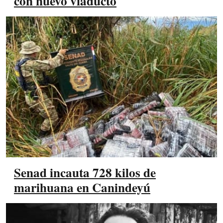
con nuevo viaducto
Senad incauta 728 kilos de
marihuana en Canindeyú