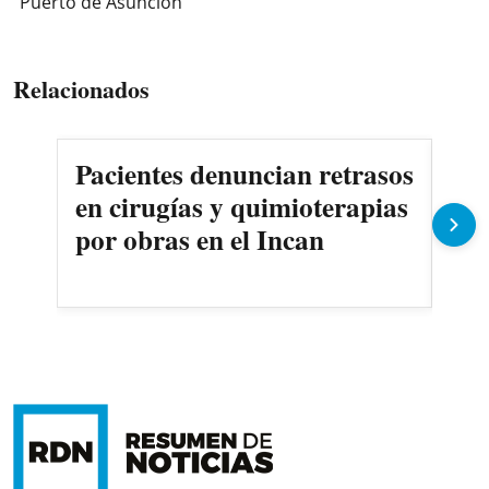
Puerto de Asunción
Relacionados
Pacientes denuncian retrasos
Oll
en cirugías y quimioterapias
des
por obras en el Incan