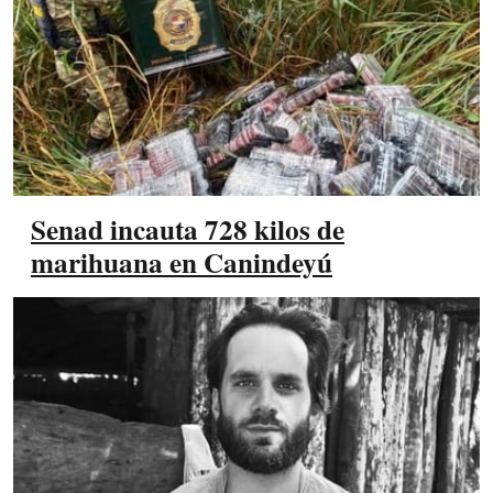
Senad incauta 728 kilos de
marihuana en Canindeyú