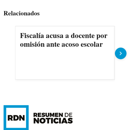
Relacionados
Fiscalía acusa a docente por
Det
omisión ante acoso escolar
exd
co