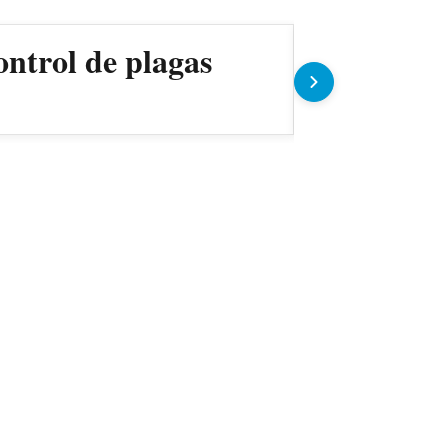
ontrol de plagas
Gobierno 