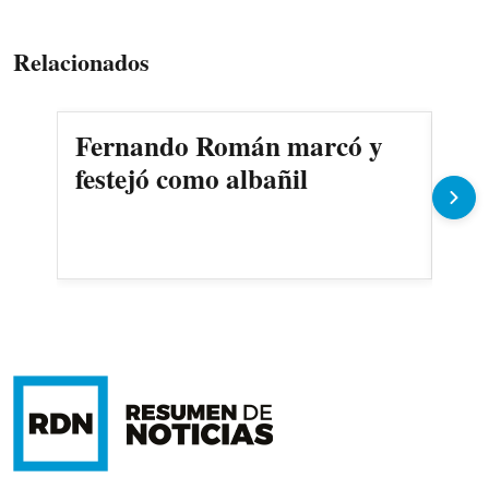
Relacionados
Fernando Román marcó y
Pro
festejó como albañil
per
co