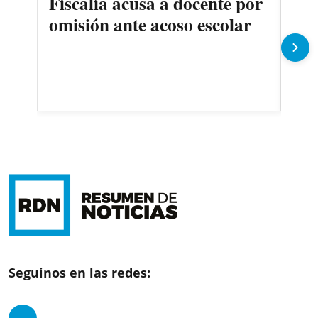
Fiscalía acusa a docente por
Det
omisión ante acoso escolar
exd
co
Seguinos en las redes: