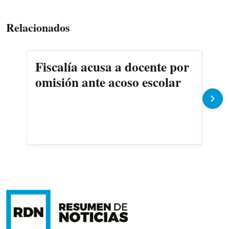
Relacionados
Fiscalía acusa a docente por
Det
omisión ante acoso escolar
exd
co